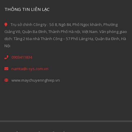
THÔNG TIN LIÊN LẠC
Trụ sở chính Công ty : Số 8, Ngõ 84, Phố Ngọc khánh, Phường
Giảng Võ, Quận Ba Đình, Thành Phố Hà nội, Việt Nam. Văn phòng giao
dịch: Tầng 2 tòa nhà Thành Công – 57 Phố Láng Hạ, Quận Ba Đình, Hà
Nội
0903411834
namta@i-sys.com.vn
www.maychuyennghiep.vn