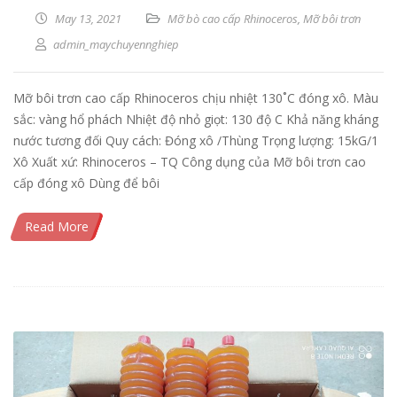
May 13, 2021
Mỡ bò cao cấp Rhinoceros
,
Mỡ bôi trơn
admin_maychuyennghiep
Mỡ bôi trơn cao cấp Rhinoceros chịu nhiệt 130˚C đóng xô. Màu
sắc: vàng hổ phách Nhiệt độ nhỏ giọt: 130 độ C Khả năng kháng
nước tương đối Quy cách: Đóng xô /Thùng Trọng lượng: 15kG/1
Xô Xuất xứ: Rhinoceros – TQ Công dụng của Mỡ bôi trơn cao
cấp đóng xô Dùng để bôi
Read More