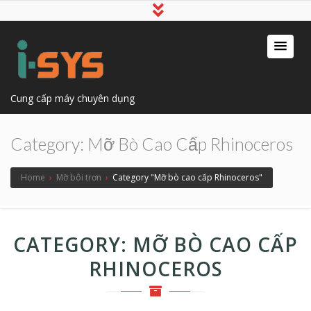
Cung cấp máy chuyên dụng
Category:
Mỡ Bò Cao Cấp Rhinoceros
Home
›
Mỡ bôi trơn
›
Category "Mỡ bò cao cấp Rhinoceros"
CATEGORY:
MỠ BÒ CAO CẤP
RHINOCEROS