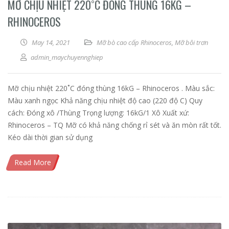
MỠ CHỊU NHIỆT 220˚C ĐÓNG THÙNG 16KG –
RHINOCEROS
May 14, 2021
Mỡ bò cao cấp Rhinoceros
,
Mỡ bôi trơn
admin_maychuyennghiep
Mỡ chịu nhiệt 220˚C đóng thùng 16kG – Rhinoceros . Màu sắc:
Màu xanh ngọc Khả năng chịu nhiệt độ cao (220 độ C) Quy
cách: Đóng xô /Thùng Trọng lượng: 16kG/1 Xô Xuất xứ:
Rhinoceros – TQ Mỡ có khả năng chống rỉ sét và ăn mòn rất tốt.
Kéo dài thời gian sử dụng
Read More