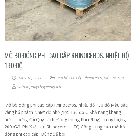
MỠ BÒ ĐÓNG PHI CAO CẤP RHINOCEROS, NHIỆT ĐỘ
130 ĐỘ
May 18, 2021
Mỡ bò cao cấp Rhinoceros
,
Mỡ bôi trơn
admin_maychuyennghiep
Mỡ bò đóng phi cao cấp Rhinoceros, nhiệt độ 130 độ Màu sắc:
vàng hổ phách Nhiệt độ nhỏ giọt: 130 độ C Khả năng kháng
nước tương đối Quy cách: Đóng thùng Phi (Phuy) Trọng lượng:
200kG/1 Phi Xuất xứ: Rhinoceros – TQ Công dụng của mỡ bò
đóng phi cao cấp Dùng để bôi