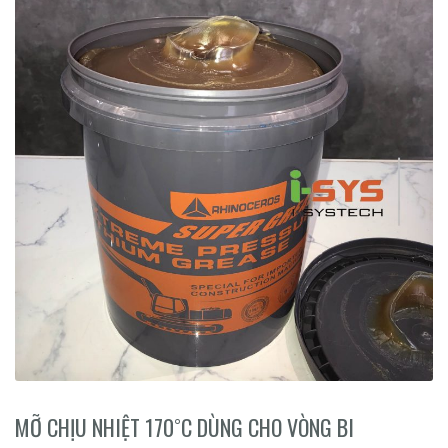
MỠ CHỊU NHIỆT 170˚C DÙNG CHO VÒNG BI