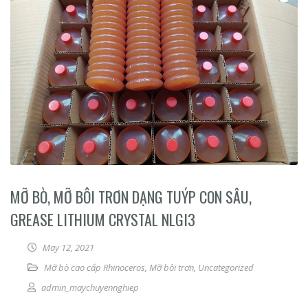
MỠ BÒ, MỠ BÔI TRƠN DẠNG TUÝP CON SÂU,
GREASE LITHIUM CRYSTAL NLGI3
May 12, 2021
Mỡ bò cao cấp Rhinoceros
,
Mỡ bôi trơn
,
Uncategorized
admin_maychuyennghiep