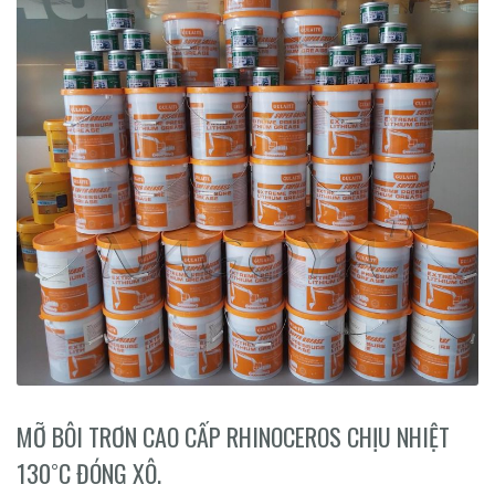
MỠ BÔI TRƠN CAO CẤP RHINOCEROS CHỊU NHIỆT
130˚C ĐÓNG XÔ.