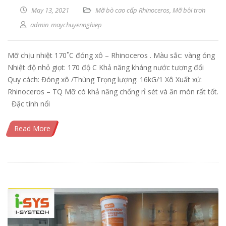
May 13, 2021
Mỡ bò cao cấp Rhinoceros
,
Mỡ bôi trơn
admin_maychuyennghiep
Mỡ chịu nhiệt 170˚C đóng xô – Rhinoceros . Màu sắc: vàng óng
Nhiệt độ nhỏ giọt: 170 độ C Khả năng kháng nước tương đối
Quy cách: Đóng xô /Thùng Trọng lượng: 16kG/1 Xô Xuất xứ:
Rhinoceros – TQ Mỡ có khả năng chống rỉ sét và ăn mòn rất tốt.
Đặc tính nổi
Read More