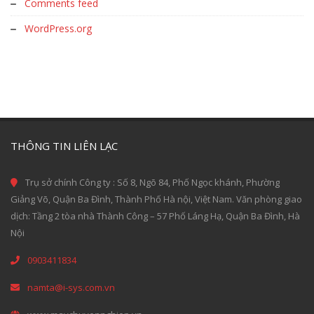
Comments feed
WordPress.org
THÔNG TIN LIÊN LẠC
Trụ sở chính Công ty : Số 8, Ngõ 84, Phố Ngọc khánh, Phường
Giảng Võ, Quận Ba Đình, Thành Phố Hà nội, Việt Nam. Văn phòng giao
dịch: Tầng 2 tòa nhà Thành Công – 57 Phố Láng Hạ, Quận Ba Đình, Hà
Nội
0903411834
namta@i-sys.com.vn