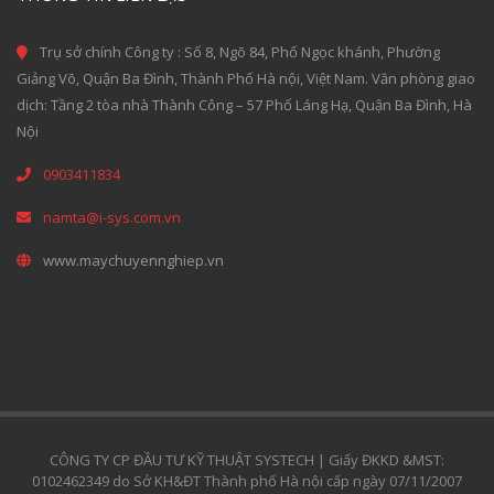
Trụ sở chính Công ty : Số 8, Ngõ 84, Phố Ngọc khánh, Phường
Giảng Võ, Quận Ba Đình, Thành Phố Hà nội, Việt Nam. Văn phòng giao
dịch: Tầng 2 tòa nhà Thành Công – 57 Phố Láng Hạ, Quận Ba Đình, Hà
Nội
0903411834
namta@i-sys.com.vn
www.maychuyennghiep.vn
CÔNG TY CP ĐẦU TƯ KỸ THUẬT SYSTECH | Giấy ĐKKD &MST:
0102462349 do Sở KH&ĐT Thành phố Hà nội cấp ngày 07/11/2007