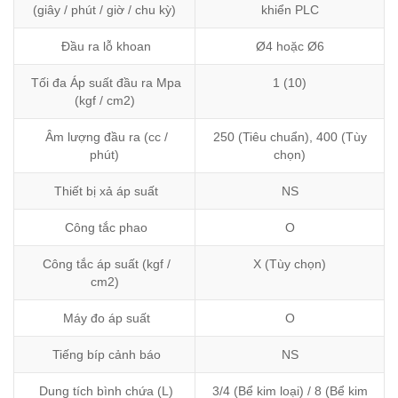
(giây / phút / giờ / chu kỳ)
khiển PLC
Đầu ra lỗ khoan
Ø4 hoặc Ø6
Tối đa Áp suất đầu ra Mpa
1 (10)
(kgf / cm2)
Âm lượng đầu ra (cc /
250 (Tiêu chuẩn), 400 (Tùy
phút)
chọn)
Thiết bị xả áp suất
NS
Công tắc phao
O
Công tắc áp suất (kgf /
X (Tùy chọn)
cm2)
Máy đo áp suất
O
Tiếng bíp cảnh báo
NS
Dung tích bình chứa (L)
3/4 (Bể kim loại) / 8 (Bể kim