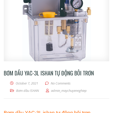
BƠM DẦU YAC-3L ISHAN TỰ ĐỘNG BÔI TRƠN
October 7, 2021
No Comments
Bơm dầu ISHAN
admin_maychuyennghiep
Bơm dầu YAC-3L ishan tự động bôi trơn