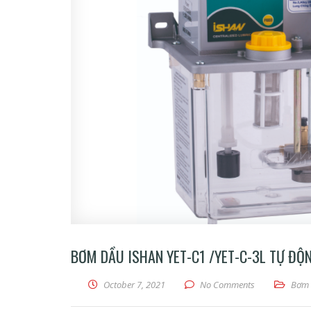
BƠM DẦU ISHAN YET-C1 /YET-C-3L TỰ ĐỘ
October 7, 2021
No Comments
Bơm 