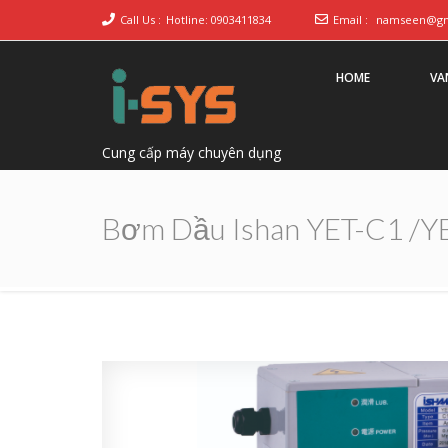
Call Us :
Hotline: 0903411834
Email :
namseen@gm
HOME
VA
Cung cấp máy chuyên dụng
Bơm Dầu Ishan YET-C1 /Y