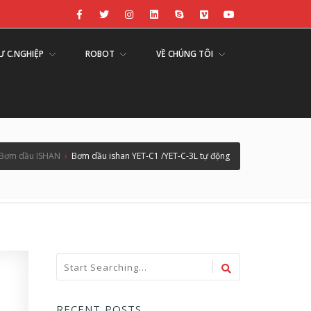
Ư C.NGHIỆP
ROBOT
VỀ CHÚNG TÔI
Bơm dầu ISHAN
›
Bơm dầu ishan YET-C1 /YET-C-3L tự động
RECENT POSTS