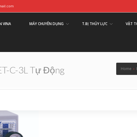
ail.com
N VINA
MÁY CHUYÊN DỤNG
T.BỊ THỦY LỰC
VẬT T
ET-C-3L Tự Động
Home
›