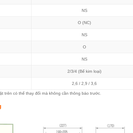
NS
O (NC)
NS
O
NS
2/3/4 (Bể kim loại)
2,6 / 2,9 / 3,6
uật trên có thể thay đổi mà không cần thông báo trước.
g