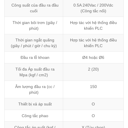
Công suất của đầu ra đầu
0.5A 240Vac / 200Vdc
cuối
(Công tắc nổi)
Thời gian bôi trơn (giây /
Hợp tác với hệ thống điều
phút)
khiển PLC
Thời gian ngắt quãng
Hợp tác với hệ thống điều
(giây / phút / giờ / chu kỳ)
khiển PLC
Đầu ra lỗ khoan
Ø4 hoặc Ø6
Tối đa Áp suất đầu ra
2 (20)
Mpa (kgf / cm2)
Âm lượng đầu ra (cc /
150
phút)
Thiết bị xả áp suất
O
Công tắc phao
O
Công tắc áp suất (kgf /
X (Tùy chọn)