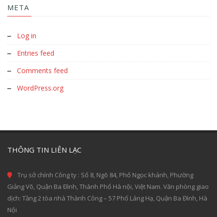
META
Log in
Entries feed
Comments feed
WordPress.org
THÔNG TIN LIÊN LẠC
Trụ sở chính Công ty : Số 8, Ngõ 84, Phố Ngọc khánh, Phường
Giảng Võ, Quận Ba Đình, Thành Phố Hà nội, Việt Nam. Văn phòng giao
dịch: Tầng 2 tòa nhà Thành Công – 57 Phố Láng Hạ, Quận Ba Đình, Hà
Nội