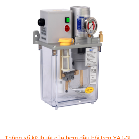
Thông số kỹ thuật của bơm dầu bôi trơn YAJ-3L