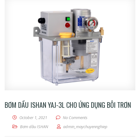
BƠM DẦU ISHAN YAJ-3L CHO ỨNG DỤNG BÔI TRƠN
October 1, 2021
No Comments
Bơm dầu ISHAN
admin_maychuyennghiep