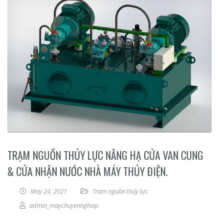
TRẠM NGUỒN THỦY LỰC NÂNG HẠ CỬA VAN CUNG
& CỬA NHẬN NƯỚC NHÀ MÁY THỦY ĐIỆN.
May 24, 2021
Trạm nguồn thủy lực
admin_maychuyennghiep