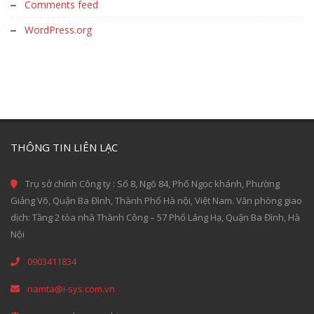
Comments feed
WordPress.org
THÔNG TIN LIÊN LẠC
Trụ sở chính Công ty : Số 8, Ngõ 84, Phố Ngọc khánh, Phường
Giảng Võ, Quận Ba Đình, Thành Phố Hà nội, Việt Nam. Văn phòng giao
dịch: Tầng 2 tòa nhà Thành Công – 57 Phố Láng Hạ, Quận Ba Đình, Hà
Nội
0903411834
namta@i-sys.com.vn