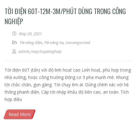
TỜI ĐIỆN 60T-12M-3M/PHÚT DÙNG TRONG CÔNG
NGHIỆP
May 20, 2021
Tời nâng điện
,
Tời nâng hạ
,
Uncategorized
admin_maychuyennghiep
Tời điện 60T (tấn) với độ linh hoạt cao Linh hoạt, phù hợp trong
nhà xưởng, hoặc công trường Động cơ 3 pha mạnh mẽ. Khung
tời chắc chắn, gọn gàng. Tời chạy êm ái. Dừng chính xác với hệ
thống phanh điện. Cáp tời nhập khẩu độ bền cao, an toàn. Tích
hợp điều
Read More