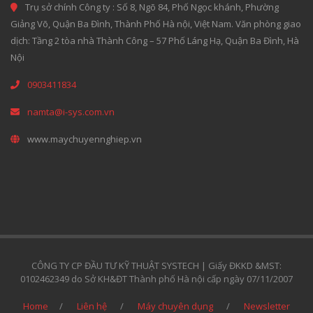
Trụ sở chính Công ty : Số 8, Ngõ 84, Phố Ngọc khánh, Phường
Giảng Võ, Quận Ba Đình, Thành Phố Hà nội, Việt Nam. Văn phòng giao
dịch: Tầng 2 tòa nhà Thành Công – 57 Phố Láng Hạ, Quận Ba Đình, Hà
Nội
0903411834
namta@i-sys.com.vn
www.maychuyennghiep.vn
CÔNG TY CP ĐẦU TƯ KỸ THUẬT SYSTECH | Giấy ĐKKD &MST:
0102462349 do Sở KH&ĐT Thành phố Hà nội cấp ngày 07/11/2007
Home
Liên hệ
Máy chuyên dụng
Newsletter