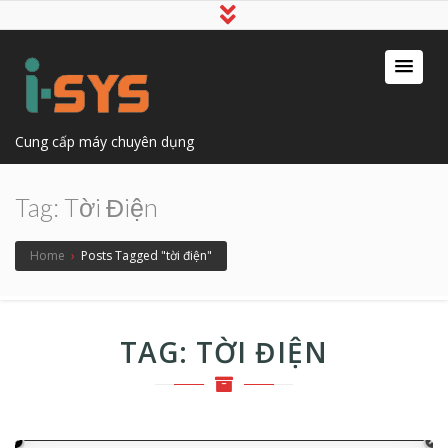
Cung cấp máy chuyên dụng
Tag:
Tời Điện
Home
›
Posts Tagged "tời điện"
TAG:
TỜI ĐIỆN