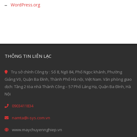
WordPress.org
THÔNG TIN LIÊN LẠC
Trụ sở chính Công ty : Số 8, Ngõ 84, Phố Ngọc khánh, Phường
Giảng Võ, Quận Ba Đình, Thành Phố Hà nội, Việt Nam. Văn phòng giao
dịch: Tầng 2 tòa nhà Thành Công – 57 Phố Láng Hạ, Quận Ba Đình, Hà
Nội
0903411834
namta@i-sys.com.vn
www.maychuyennghiep.vn