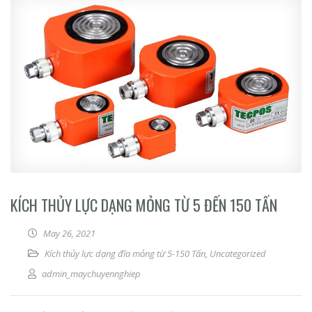
KÍCH THỦY LỰC DẠNG MỎNG TỪ 5 ĐẾN 150 TẤN
May 26, 2021
Kích thủy lực dạng đĩa mỏng từ 5-150 Tấn
,
Uncategorized
admin_maychuyennghiep