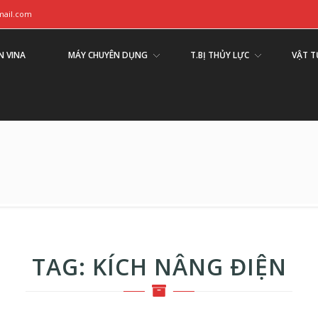
ail.com
N VINA
MÁY CHUYÊN DỤNG
T.BỊ THỦY LỰC
VẬT T
TAG:
KÍCH NÂNG ĐIỆN