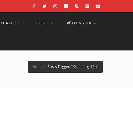
Ư C.NGHIỆP
ROBOT
VỀ CHÚNG TÔI
Home
›
Posts Tagged "Kích nâng điện"