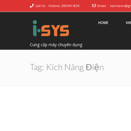
Call Us :
Hotline: 0903411834
Email :
namseen@gm
HOME
VA
Cung cấp máy chuyên dụng
Tag:
Kích Nâng Điện