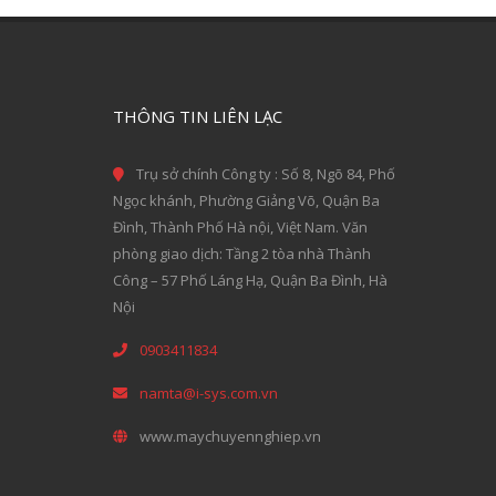
THÔNG TIN LIÊN LẠC
Trụ sở chính Công ty : Số 8, Ngõ 84, Phố
Ngọc khánh, Phường Giảng Võ, Quận Ba
Đình, Thành Phố Hà nội, Việt Nam. Văn
phòng giao dịch: Tầng 2 tòa nhà Thành
Công – 57 Phố Láng Hạ, Quận Ba Đình, Hà
Nội
0903411834
namta@i-sys.com.vn
www.maychuyennghiep.vn